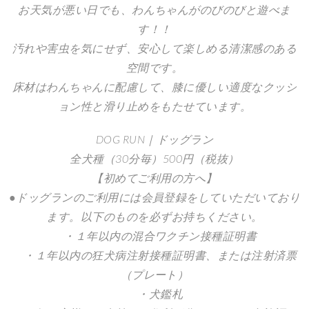
お天気が悪い日でも、わんちゃんがのびのびと遊べま
す！！
汚れや害虫を気にせず、安心して楽しめる清潔感のある
空間です。
床材はわんちゃんに配慮して、膝に優しい適度なクッシ
ョン性と滑り止めをもたせています。
DOG RUN｜ドッグラン
全犬種（30分毎）500円（税抜）
【初めてご利用の方へ】
●ドッグランのご利用には会員登録をしていただいており
ます。以下のものを必ずお持ちください。
・１年以内の混合ワクチン接種証明書
・１年以内の狂犬病注射接種証明書、または注射済票
（プレート）
・犬鑑札