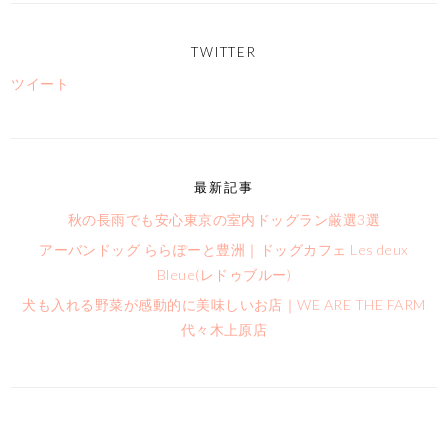
TWITTER
ツイート
最新記事
秋の長雨でも安心東京の室内ドッグラン厳選3選
アーバンドッグ ららぽーと豊洲｜ドッグカフェ Les deux
Bleue(レドゥブルー)
犬も入れる野菜が感動的に美味しいお店｜WE ARE THE FARM
代々木上原店