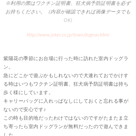
※利用の際はワクチン証明書、狂犬病予防証明書を必ず
お持ちください。（内容が確認できれば画像データでも
OK)
http://www.joker.co.jp/town/dogrun.html
紫陽花の季節にお台場に行った時に訪れた室内ドッグラ
ン。
急にどこかで遊ぶかもしれないので犬連れておでかけす
る時はいつもワクチン証明書、狂犬病予防証明書は持ち
歩く様にしています。
キャリーバッグに入れっぱなしにしておくと忘れる事が
ないので安心です♪
この時も目的地だったわけではないのですがたまたま立
ち寄ったら室内ドッグランが無料だったので遊んできま
した。